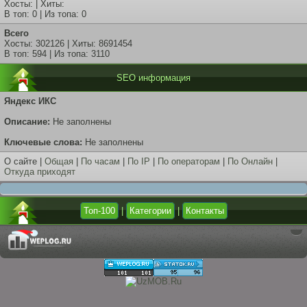
Хосты: | Хиты:
В топ: 0 | Из топа: 0
Всего
Хосты: 302126 | Хиты: 8691454
В топ: 594 | Из топа: 3110
SEO информация
Яндекс ИКС
Описание:
Не заполнены
Ключевые слова:
Не заполнены
О сайте |
Общая
|
По часам
|
По IP
|
По операторам
|
По Онлайн
|
Откуда приходят
Топ-100
|
Категории
|
Контакты