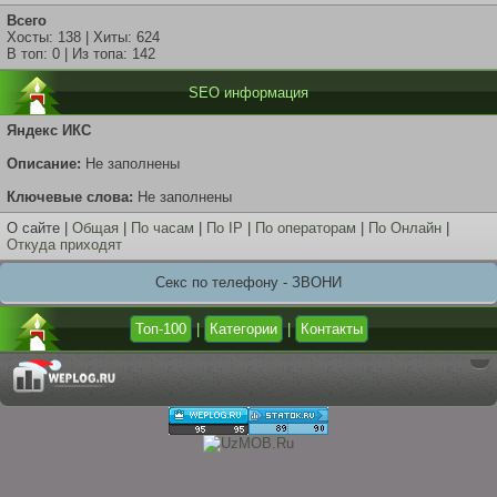
Всего
Хосты: 138 | Хиты: 624
В топ: 0 | Из топа: 142
SEO информация
Яндекс ИКС
Описание:
Не заполнены
Ключевые слова:
Не заполнены
О сайте |
Общая
|
По часам
|
По IP
|
По операторам
|
По Онлайн
|
Откуда приходят
Секс по телефону - ЗВОНИ
Топ-100
|
Категории
|
Контакты