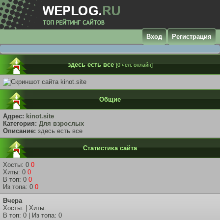
Вход
Регистрация
здесь есть все
[0 чел. онлайн]
Общие
Адрес:
kinot.site
Категория:
Для взрослых
Описание:
здесь есть все
Статистика сайта
Хосты: 0
0
Хиты: 0
0
В топ: 0
0
Из топа: 0
0
Вчера
Хосты: | Хиты:
В топ: 0 | Из топа: 0