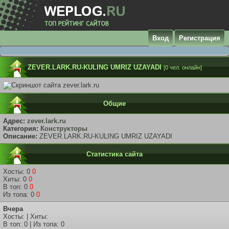
Вход
Регистрация
ZEVER.LARK.RU-KULING UMRIZ UZAYADI
[0 чел. онлайн]
Общие
Адрес:
zever.lark.ru
Категория:
Конструкторы
Описание:
ZEVER.LARK.RU-KULING UMRIZ UZAYADI
Статистика сайта
Хосты: 0
0
Хиты: 0
0
В топ: 0
0
Из топа: 0
0
Вчера
Хосты: | Хиты:
В топ: 0 | Из топа: 0